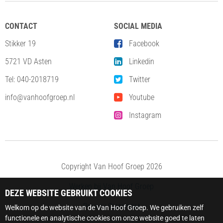
CONTACT
SOCIAL MEDIA
Stikker 19
Facebook
5721 VD Asten
Linkedin
Tel:
040-2018719
Twitter
info@vanhoofgroep.nl
Youtube
Instagram
Copyright Van Hoof Groep 2026
Werken bij Van Hoof Groep
DEZE WEBSITE GEBRUIKT COOKIES
Privacy Statement
Welkom op de website van de Van Hoof Groep. We gebruiken zelf
functionele en analytische cookies om onze website goed te laten