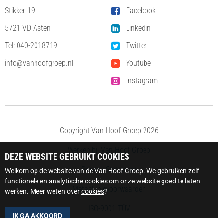
Stikker 19
Facebook
5721 VD Asten
Linkedin
Tel:
040-2018719
Twitter
info@vanhoofgroep.nl
Youtube
Instagram
Copyright Van Hoof Groep 2026
Werken bij Van Hoof Groep
DEZE WEBSITE GEBRUIKT COOKIES
Privacy Statement
Welkom op de website van de Van Hoof Groep. We gebruiken zelf
functionele en analytische cookies om onze website goed te laten
Metaalunievoorwaarden
werken. Meer weten over
cookies
?
ISO-9001 TÜV
IK GA AKKOORD