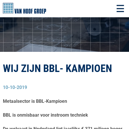
WIJ ZIJN BBL- KAMPIOEN
10-10-2019
Metaalsector is BBL-Kampioen
BBL is onmisbaar voor instroom techniek
De welvaart in Nederland ligt jaarlijks € 371 miljoen hoger